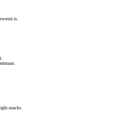
ewenst is.
t.
ntstaan.
night snacks.