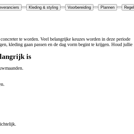
everanciers
Kleding & styling
Voorbereiding
Plannen
Rege
 concreter te worden. Veel belangrijke keuzes worden in deze periode
ggen, kleding gaan passen en de dag vorm begint te krijgen. Houd jullie
angrijk is
rouwmaanden.
en.
chtelijk.