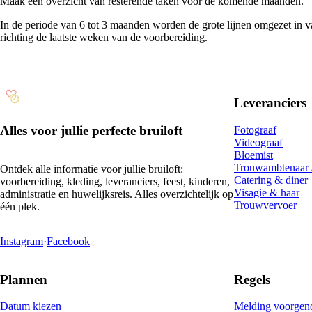
Maak een overzicht van resterende taken voor de komende maanden.
In de periode van 6 tot 3 maanden worden de grote lijnen omgezet in va
richting de laatste weken van de voorbereiding.
Leveranciers
Alles voor jullie perfecte bruiloft
Fotograaf
Videograaf
Bloemist
Trouwambtenaar
Ontdek alle informatie voor jullie bruiloft:
Catering & diner
voorbereiding, kleding, leveranciers, feest, kinderen,
Visagie & haar
administratie en huwelijksreis. Alles overzichtelijk op
Trouwvervoer
één plek.
Instagram
·
Facebook
Plannen
Regels
Datum kiezen
Melding voorgen