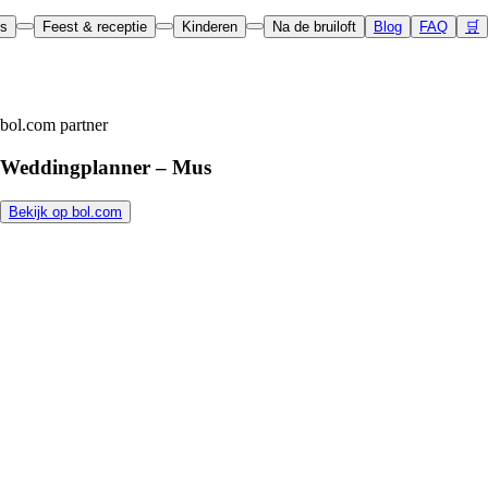
ls
Feest & receptie
Kinderen
Na de bruiloft
Blog
FAQ
🛒
bol.com partner
Weddingplanner – Mus
Bekijk op bol.com