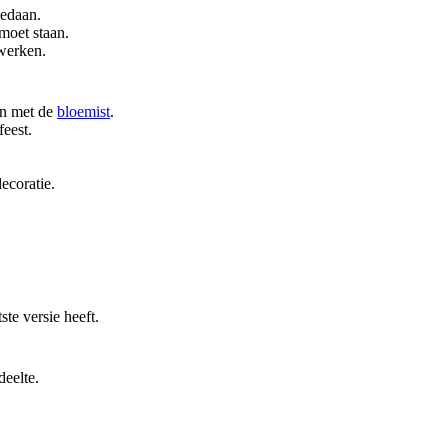
gedaan.
moet staan.
rwerken.
en met de
bloemist
.
eest.
coratie.
te versie heeft.
deelte.