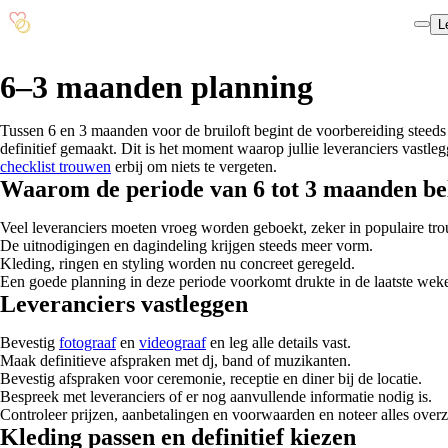
L
6–3 maanden planning
Tussen 6 en 3 maanden voor de bruiloft begint de voorbereiding steeds
definitief gemaakt. Dit is het moment waarop jullie leveranciers vastle
checklist trouwen
erbij om niets te vergeten.
Waarom de periode van 6 tot 3 maanden bel
Veel leveranciers moeten vroeg worden geboekt, zeker in populaire t
De uitnodigingen en dagindeling krijgen steeds meer vorm.
Kleding, ringen en styling worden nu concreet geregeld.
Een goede planning in deze periode voorkomt drukte in de laatste wek
Leveranciers vastleggen
Bevestig
fotograaf
en
videograaf
en leg alle details vast.
Maak definitieve afspraken met dj, band of muzikanten.
Bevestig afspraken voor ceremonie, receptie en diner bij de locatie.
Bespreek met leveranciers of er nog aanvullende informatie nodig is.
Controleer prijzen, aanbetalingen en voorwaarden en noteer alles overzi
Kleding passen en definitief kiezen