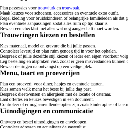
Plan passessies voor
trouwjurk
en
trouwpak
.
Maak keuzes voor schoenen, accessoires en eventuele extra outfit.
Regel kleding voor bruidskinderen of belangrijke familieleden als dat g
Plan eventuele aanpassingen zodat alles ruim op tijd klaar is.
Bewaar een checklist met alles wat nog aangeschaft moet worden.
Trouwringen kiezen en bestellen
Kies materiaal, model en gravure die bij jullie passen.
Controleer levertijd en plan ruim genoeg tijd in voor het ophalen.
Bespreek of jullie dezelfde stijl kiezen of ieder een eigen voorkeur volg
Leg bestelling en afspraken vast, zodat er geen misverstanden kunnen o
Bewaar de ringen na ontvangst op een veilige plek.
Menu, taart en proeverijen
Plan een proeverij voor diner, hapjes en eventuele taarten.
Kies samen welk menu het beste bij jullie dag past.
Bespreek dieetwensen en allergieën met de locatie of cateraar.
Laat offertes en keuzes bevestigen in een document.
Controleer of er nog aanvullende opties zijn zoals kinderopties of late-
Uitnodigingen en communicatie
Ontwerp en bestel uitnodigingen en enveloppen.
Controleer adressen en actualiseer de gastenlijst.