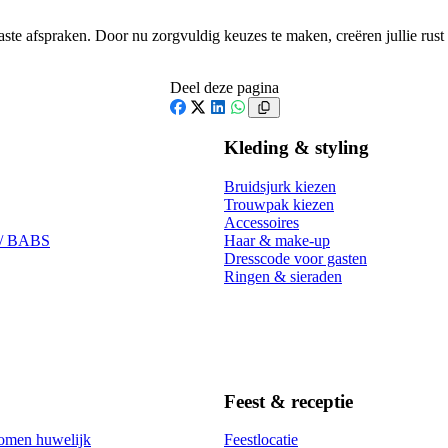
ste afspraken. Door nu zorgvuldig keuzes te maken, creëren jullie rust
Deel deze pagina
Facebook
X
LinkedIn
WhatsApp
Kleding & styling
Bruidsjurk kiezen
Trouwpak kiezen
Accessoires
 / BABS
Haar & make-up
Dresscode voor gasten
Ringen & sieraden
Feest & receptie
omen huwelijk
Feestlocatie