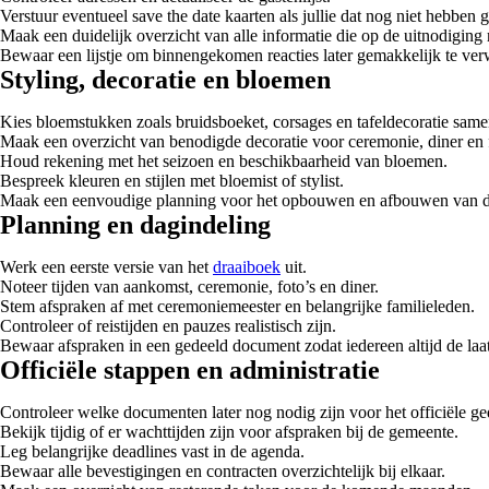
Verstuur eventueel save the date kaarten als jullie dat nog niet hebben 
Maak een duidelijk overzicht van alle informatie die op de uitnodiging 
Bewaar een lijstje om binnengekomen reacties later gemakkelijk te ve
Styling, decoratie en bloemen
Kies bloemstukken zoals bruidsboeket, corsages en tafeldecoratie sam
Maak een overzicht van benodigde decoratie voor ceremonie, diner en f
Houd rekening met het seizoen en beschikbaarheid van bloemen.
Bespreek kleuren en stijlen met bloemist of stylist.
Maak een eenvoudige planning voor het opbouwen en afbouwen van de
Planning en dagindeling
Werk een eerste versie van het
draaiboek
uit.
Noteer tijden van aankomst, ceremonie, foto’s en diner.
Stem afspraken af met ceremoniemeester en belangrijke familieleden.
Controleer of reistijden en pauzes realistisch zijn.
Bewaar afspraken in een gedeeld document zodat iedereen altijd de laats
Officiële stappen en administratie
Controleer welke documenten later nog nodig zijn voor het officiële ge
Bekijk tijdig of er wachttijden zijn voor afspraken bij de gemeente.
Leg belangrijke deadlines vast in de agenda.
Bewaar alle bevestigingen en contracten overzichtelijk bij elkaar.