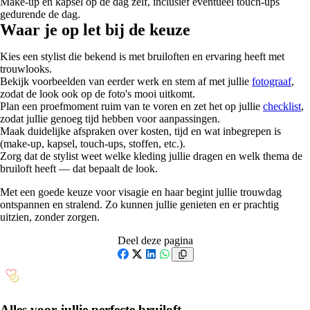
Make-up en kapsel op de dag zelf, inclusief eventueel touch-ups
gedurende de dag.
Waar je op let bij de keuze
Kies een stylist die bekend is met bruiloften en ervaring heeft met
trouwlooks.
Bekijk voorbeelden van eerder werk en stem af met jullie
fotograaf
,
zodat de look ook op de foto's mooi uitkomt.
Plan een proefmoment ruim van te voren en zet het op jullie
checklist
,
zodat jullie genoeg tijd hebben voor aanpassingen.
Maak duidelijke afspraken over kosten, tijd en wat inbegrepen is
(make-up, kapsel, touch-ups, stoffen, etc.).
Zorg dat de stylist weet welke kleding jullie dragen en welk thema de
bruiloft heeft — dat bepaalt de look.
Met een goede keuze voor visagie en haar begint jullie trouwdag
ontspannen en stralend. Zo kunnen jullie genieten en er prachtig
uitzien, zonder zorgen.
Deel deze pagina
Facebook
X
LinkedIn
WhatsApp
Alles voor jullie perfecte bruiloft