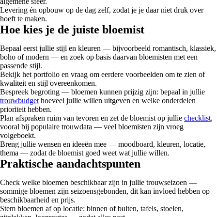
algemene sfeer.
Levering én opbouw op de dag zelf, zodat je je daar niet druk over
hoeft te maken.
Hoe kies je de juiste bloemist
Bepaal eerst jullie stijl en kleuren — bijvoorbeeld romantisch, klassiek,
boho of modern — en zoek op basis daarvan bloemisten met een
passende stijl.
Bekijk het portfolio en vraag om eerdere voorbeelden om te zien of
kwaliteit en stijl overeenkomen.
Bespreek begroting — bloemen kunnen prijzig zijn: bepaal in jullie
trouwbudget
hoeveel jullie willen uitgeven en welke onderdelen
prioriteit hebben.
Plan afspraken ruim van tevoren en zet de bloemist op jullie
checklist
,
vooral bij populaire trouwdata — veel bloemisten zijn vroeg
volgeboekt.
Breng jullie wensen en ideeën mee — moodboard, kleuren, locatie,
thema — zodat de bloemist goed weet wat jullie willen.
Praktische aandachtspunten
Check welke bloemen beschikbaar zijn in jullie trouwseizoen —
sommige bloemen zijn seizoensgebonden, dit kan invloed hebben op
beschikbaarheid en prijs.
Stem bloemen af op locatie: binnen of buiten, tafels, stoelen,