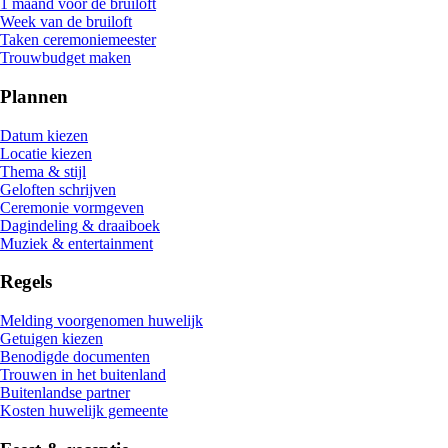
1 maand voor de bruiloft
Week van de bruiloft
Taken ceremoniemeester
Trouwbudget maken
Plannen
Datum kiezen
Locatie kiezen
Thema & stijl
Geloften schrijven
Ceremonie vormgeven
Dagindeling & draaiboek
Muziek & entertainment
Regels
Melding voorgenomen huwelijk
Getuigen kiezen
Benodigde documenten
Trouwen in het buitenland
Buitenlandse partner
Kosten huwelijk gemeente